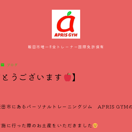
飯田市唯一‼全トレーナー国際免許保有
HOME
ブログ
がとうございます
】
メニュー・料金
スタッフ紹介
田市にあるパーソナルトレーニングジム APRIS GYM
お客様の声
布施に行った際のお土産をいただきました