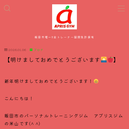
MENU
飯田市唯一‼全トレーナー国際免許保有
HOME
2026.01.06
ブログ
メニュー・料金
【明けましておめでとうございます
】
スタッフ紹介
新年明けましておめでとうございます！
お客様の声
こんにちは！
飯田市のパーソナルトレーニングジム アプリスジム
の米山です(^ ^)