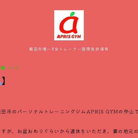
飯田市唯一‼全トレーナー国際免許保有
HOME
ブログ
】
メニュー・料金
スタッフ紹介
田市のパーソナルトレーニングジムAPRIS GYMの仲山
お客様の声
ますが、お盆おわりぐらいから連休をいただき、妻の地元