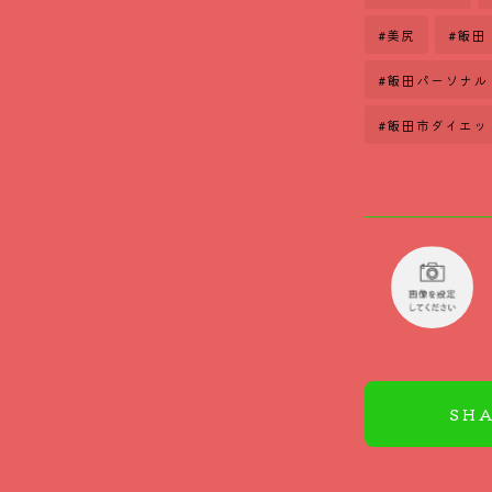
#美尻
#飯田
#飯田パーソナル
#飯田市ダイエッ
SH