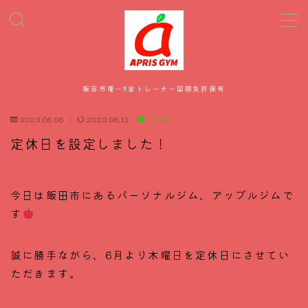
MENU
飯田市唯一‼全トレーナー国際免許保有
HOME
2023.06.06
2023.06.11
ブログ
メニュー・料金
定休日を設定しました！
スタッフ紹介
今日は飯田市にあるパーソナルジム、アップルジムで
お客様の声
す
誠に勝手ながら、6月より木曜日を定休日にさせてい
ただきます。