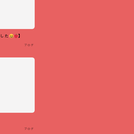
ました
】
ブログ
ブログ