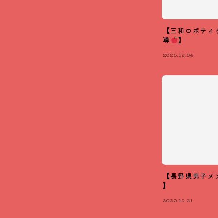
【三和ロボティ
導
】
2025.12.04
【長野県男子メ
】
2025.10.21